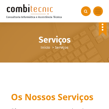
S
k
i
Consultoria Informática e Assistência Técnica
p
t
o
c
Serviços
o
n
Início
>
Serviços
t
e
n
t
Os Nossos Serviços