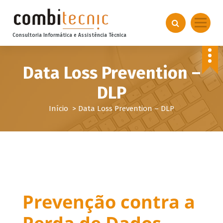
S
k
i
Consultoria Informática e Assistência Técnica
p
t
o
Data Loss Prevention –
c
o
DLP
n
t
Início
>
Data Loss Prevention – DLP
e
n
t
Prevenção contra a